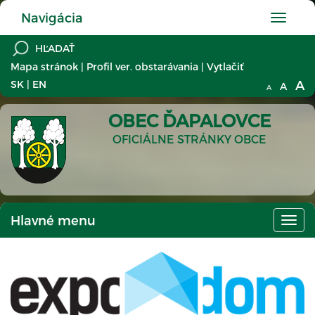
Navigácia
Hlavné
menu
Mapa stránok
|
Profil ver. obstarávania
|
Vytlačiť
A
SK
|
EN
A
A
OBEC ĎAPALOVCE
OFICIÁLNE STRÁNKY OBCE
Hlavné menu
Hlav
men