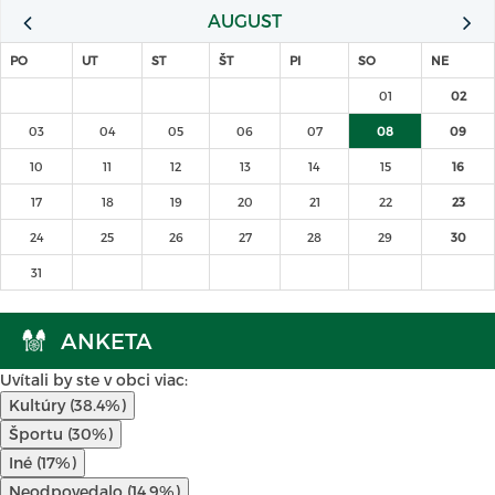
AUGUST
PO
UT
ST
ŠT
PI
SO
NE
01
02
03
04
05
06
07
08
09
10
11
12
13
14
15
16
17
18
19
20
21
22
23
24
25
26
27
28
29
30
31
ANKETA
Uvítali by ste v obci viac:
Kultúry (38.4%)
Športu (30%)
Iné (17%)
Neodpovedalo (14.9%)