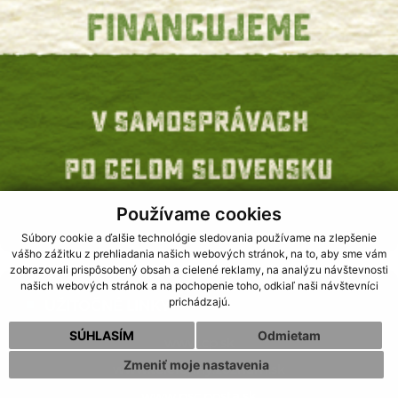
Používame cookies
Súbory cookie a ďalšie technológie sledovania používame na zlepšenie
vášho zážitku z prehliadania našich webových stránok, na to, aby sme vám
zobrazovali prispôsobený obsah a cielené reklamy, na analýzu návštevnosti
našich webových stránok a na pochopenie toho, odkiaľ naši návštevníci
prichádzajú.
UŽITOČNÉ LINKY
SÚHLASÍM
Odmietam
www.cp.sk
Zmeniť moje nastavenia
www.telefonny.zoznam.sk
www.psc.posta.sk