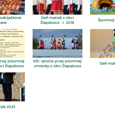
 zabíjačková
Deň matiek v obci
Športový
bava
Ďapalovce - r. 2018
prvej písomnej
610. výročie prvej písomnej
Deň mat
bci Ďapalovce
zmienky o obci Ďapalovce
iek 2023