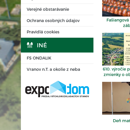
Verejné obstarávanie
Fašiangová
Ochrana osobných údajov
zá
Pravidlá cookies
INÉ
FS ONDALIK
610. výročie 
Vranov n.T. a okolie z neba
zmienky o o
Deň mat