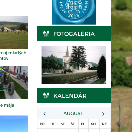
FOTOGALÉRIA
rnaj mladých
ntov
KALENDÁR
ie mája
AUGUST
PO
UT
ST
ŠT
PI
SO
NE