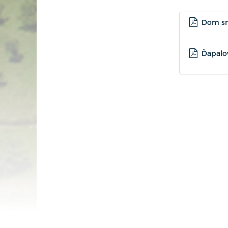
Dom smú
Ďapalov