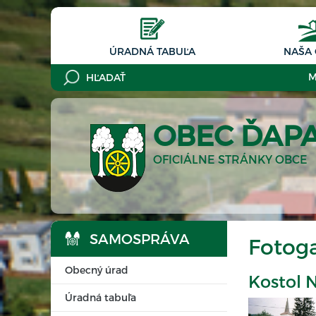
ÚRADNÁ TABUĽA
NAŠA
M
OBEC ĎAP
OFICIÁLNE STRÁNKY OBCE
SAMOSPRÁVA
Fotoga
Obecný úrad
Kostol 
Úradná tabuľa