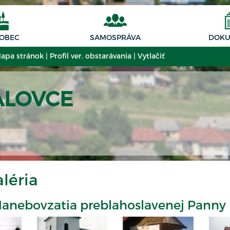
 OBEC
SAMOSPRÁVA
DOKU
apa stránok
|
Profil ver. obstarávania
|
Vytlačiť
ALOVCE
léria
Nanebovzatia preblahoslavenej Panny