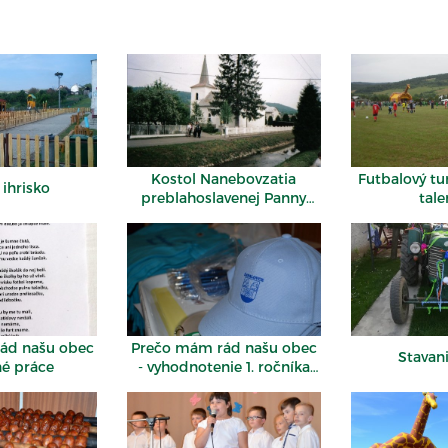
Kostol Nanebovzatia
Futbalový tu
 ihrisko
preblahoslavenej Panny
tale
Márie
ád našu obec
Prečo mám rád našu obec
Stavan
né práce
- vyhodnotenie 1. ročníka
súťaže