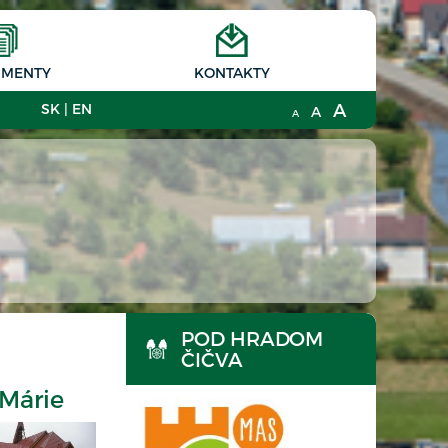
MENTY
KONTAKTY
A
SK
|
EN
A
A
POD HRADOM
ČIČVA
 Márie