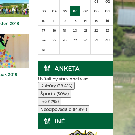
01
02
03
04
05
06
07
08
09
10
11
12
13
14
15
16
 deň 2018
17
18
19
20
21
22
23
24
25
26
27
28
29
30
31
ANKETA
iek 2019
Uvítali by ste v obci viac:
Kultúry (38.4%)
Športu (30%)
Iné (17%)
Neodpovedalo (14.9%)
INÉ