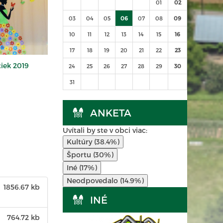
01
02
03
04
05
06
07
08
09
10
11
12
13
14
15
16
17
18
19
20
21
22
23
iek 2019
24
25
26
27
28
29
30
31
ANKETA
Uvítali by ste v obci viac:
Kultúry (38.4%)
Športu (30%)
Iné (17%)
Neodpovedalo (14.9%)
1856.67 kb
INÉ
764.72 kb