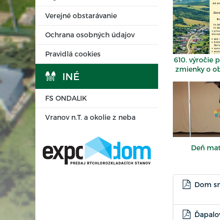
Verejné obstarávanie
Ochrana osobných údajov
Pravidlá cookies
610. výročie 
zmienky o o
INÉ
FS ONDALIK
Vranov n.T. a okolie z neba
Deň mat
Dom smú
Ďapalov