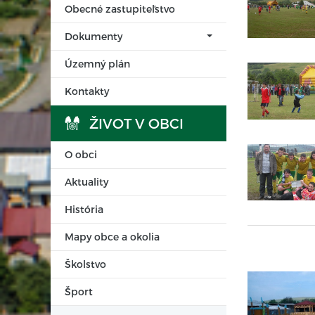
Obecné zastupiteľstvo
Dokumenty
Územný plán
Kontakty
ŽIVOT V OBCI
O obci
Aktuality
História
Mapy obce a okolia
Školstvo
Šport