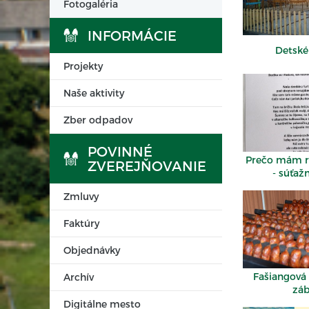
Fotogaléria
INFORMÁCIE
Detské
Projekty
Naše aktivity
Zber odpadov
POVINNÉ
Prečo mám r
ZVEREJŇOVANIE
- súťaž
Zmluvy
Faktúry
Objednávky
Fašiangová
Archív
zá
Digitálne mesto