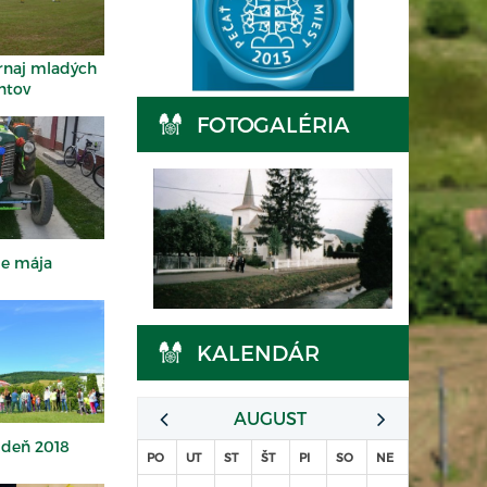
rnaj mladých
ntov
FOTOGALÉRIA
ie mája
KALENDÁR
AUGUST
 deň 2018
PO
UT
ST
ŠT
PI
SO
NE