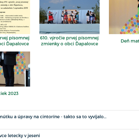
prvej písomnej
610. výročie prvej písomnej
Deň mat
bci Ďapalovce
zmienky o obci Ďapalovce
iek 2023
tku a úpravy na cintoríne - takto sa to vyvíjalo...
ce letecky v jeseni