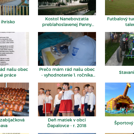
Kostol Nanebovzatia
Futbalový tu
 ihrisko
preblahoslavenej Panny
tale
Márie
ád našu obec
Prečo mám rád našu obec
Stavan
né práce
- vyhodnotenie 1. ročníka
súťaže
 zabíjačková
Deň matiek v obci
Športový
bava
Ďapalovce - r. 2018