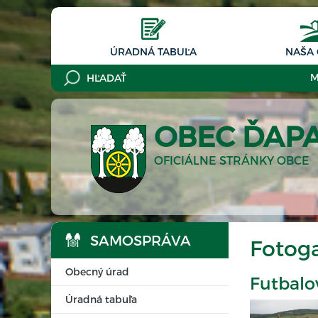
ÚRADNÁ TABUĽA
NAŠA
M
OBEC ĎAP
OFICIÁLNE STRÁNKY OBCE
SAMOSPRÁVA
Fotoga
Obecný úrad
Futbalo
Úradná tabuľa