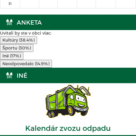
31
ANKETA
Uvítali by ste v obci viac:
Kultúry (38.4%)
Športu (30%)
Iné (17%)
Neodpovedalo (14.9%)
INÉ
Kalendár zvozu odpadu