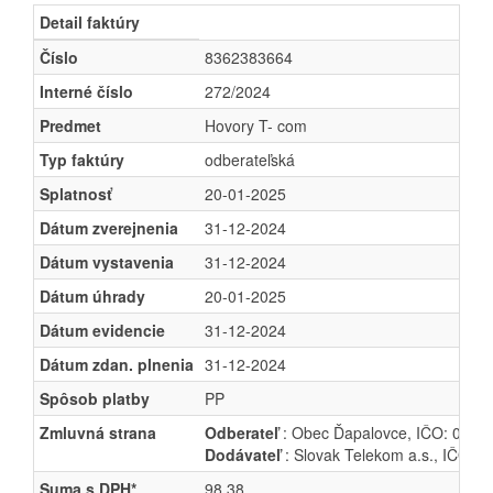
Detail faktúry
Číslo
8362383664
Interné číslo
272/2024
Predmet
Hovory T- com
Typ faktúry
odberateľská
Splatnosť
20-01-2025
Dátum zverejnenia
31-12-2024
Dátum vystavenia
31-12-2024
Dátum úhrady
20-01-2025
Dátum evidencie
31-12-2024
Dátum zdan. plnenia
31-12-2024
Spôsob platby
PP
Zmluvná strana
Odberateľ
: Obec Ďapalovce, IČO: 00332
Dodávateľ
: Slovak Telekom a.s., IČO: 3
Suma s DPH*
98.38