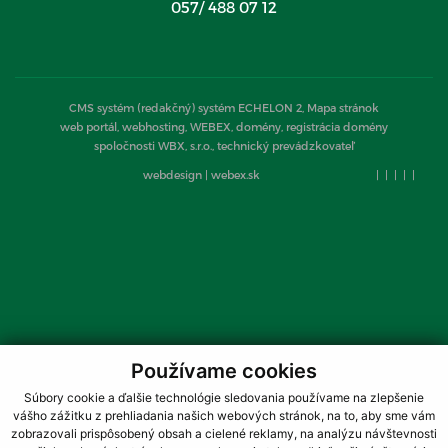
057/ 488 07 12
CMS systém (redakčný) systém ECHELON 2,
Mapa stránok
web portál, webhosting, WEBEX, domény, registrácia domény
spoločnosti WBX, s.r.o., technický prevádzkovateľ
webdesign
|
webex.sk
|
|
|
|
|
Používame cookies
Súbory cookie a ďalšie technológie sledovania používame na zlepšenie
vášho zážitku z prehliadania našich webových stránok, na to, aby sme vám
zobrazovali prispôsobený obsah a cielené reklamy, na analýzu návštevnosti