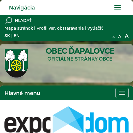
Navigácia
Hlavné
menu
Mapa stránok
|
Profil ver. obstarávania
|
Vytlačiť
A
SK
|
EN
A
A
OBEC ĎAPALOVCE
OFICIÁLNE STRÁNKY OBCE
Hlavné menu
Hlav
men