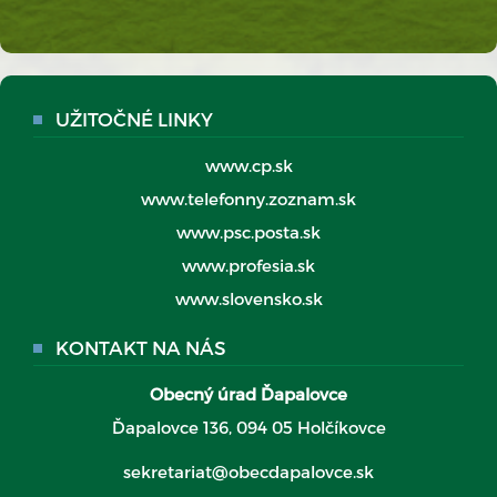
UŽITOČNÉ LINKY
www.cp.sk
www.telefonny.zoznam.sk
www.psc.posta.sk
www.profesia.sk
www.slovensko.sk
KONTAKT NA NÁS
Obecný úrad Ďapalovce
Ďapalovce 136, 094 05 Holčíkovce
sekretariat@obecdapalovce.sk