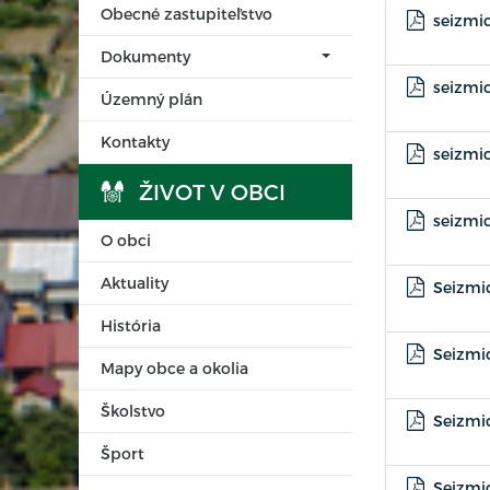
Obecné zastupiteľstvo
seizmic
Dokumenty
seizmic
Územný plán
Kontakty
seizmic
ŽIVOT V OBCI
seizmic
O obci
Aktuality
Seizmic
História
Seizmic
Mapy obce a okolia
Školstvo
Seizmic
Šport
Seizmic