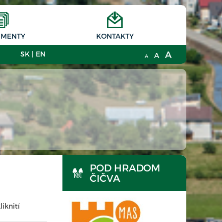
MENTY
KONTAKTY
A
SK
|
EN
A
A
POD HRADOM
ČIČVA
iknití