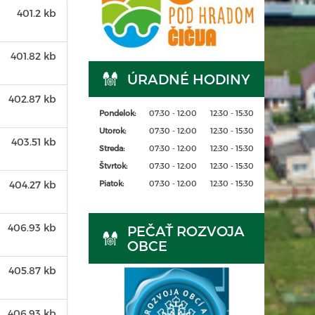
401.2 kb
401.82 kb
ÚRADNÉ HODINY
402.87 kb
Pondelok:
07:30 - 12:00
12:30 - 15:30
Utorok:
07:30 - 12:00
12:30 - 15:30
403.51 kb
Streda:
07:30 - 12:00
12:30 - 15:30
Štvrtok:
07:30 - 12:00
12:30 - 15:30
404.27 kb
Piatok:
07:30 - 12:00
12:30 - 15:30
406.93 kb
PEČAŤ ROZVOJA
OBCE
405.87 kb
406.93 kb