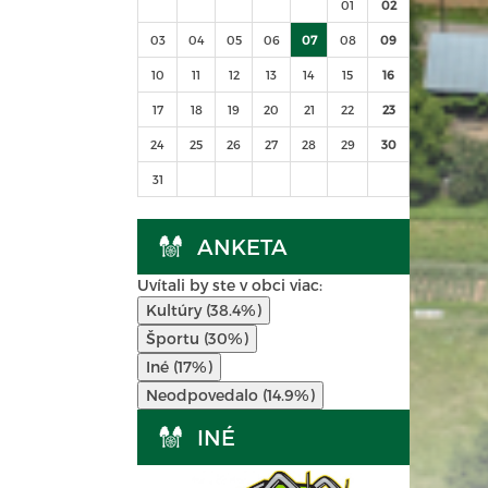
01
02
03
04
05
06
07
08
09
10
11
12
13
14
15
16
17
18
19
20
21
22
23
24
25
26
27
28
29
30
31
ANKETA
Uvítali by ste v obci viac:
Kultúry (38.4%)
Športu (30%)
Iné (17%)
Neodpovedalo (14.9%)
INÉ