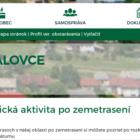
 OBEC
SAMOSPRÁVA
DOKU
apa stránok
|
Profil ver. obstarávania
|
Vytlačiť
ALOVCE
cká aktivita po zemetrasení
rasoch v našej oblasti po zemetrasení si môžete pozrieť po rozkl
dátumu