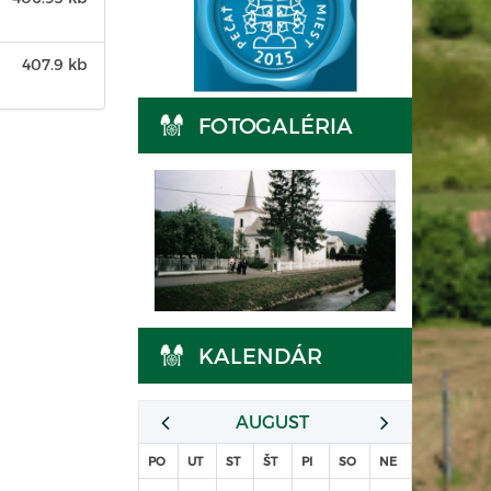
407.9 kb
FOTOGALÉRIA
KALENDÁR
AUGUST
PO
UT
ST
ŠT
PI
SO
NE