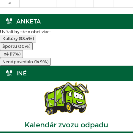
31
ANKETA
Uvítali by ste v obci viac:
Kultúry (38.4%)
Športu (30%)
Iné (17%)
Neodpovedalo (14.9%)
INÉ
Kalendár zvozu odpadu