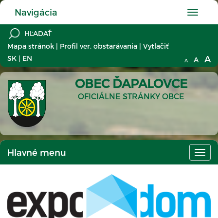
Navigácia
Hlavné
menu
Mapa stránok
|
Profil ver. obstarávania
|
Vytlačiť
A
SK
|
EN
A
A
OBEC ĎAPALOVCE
OFICIÁLNE STRÁNKY OBCE
Hlavné menu
Hlav
men