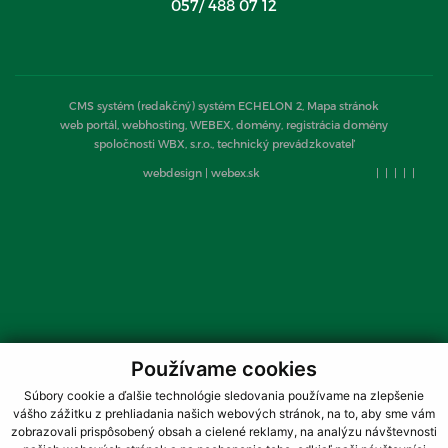
057/ 488 07 12
CMS systém (redakčný) systém ECHELON 2,
Mapa stránok
web portál, webhosting, WEBEX, domény, registrácia domény
spoločnosti WBX, s.r.o., technický prevádzkovateľ
webdesign
|
webex.sk
|
|
|
|
|
Používame cookies
Súbory cookie a ďalšie technológie sledovania používame na zlepšenie
vášho zážitku z prehliadania našich webových stránok, na to, aby sme vám
zobrazovali prispôsobený obsah a cielené reklamy, na analýzu návštevnosti