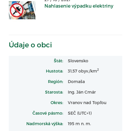
Nahlasenie výpadku elektriny
Údaje o obci
Štát:
Slovensko
2
Hustota:
31,57 obyv./km
Región:
Domaša
Starosta:
Ing. Ján Cmár
Okres:
Vranov nad Topľou
Časové pásmo:
SEČ (UTC+1)
Nadmorská výška:
195 m n. m.