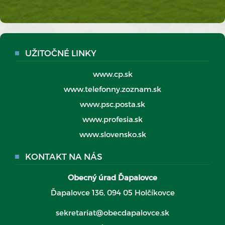
UŽITOČNÉ LINKY
www.cp.sk
www.telefonny.zoznam.sk
www.psc.posta.sk
www.profesia.sk
www.slovensko.sk
KONTAKT NA NÁS
Obecný úrad Ďapalovce
Ďapalovce 136, 094 05 Holčíkovce
sekretariat@obecdapalovce.sk