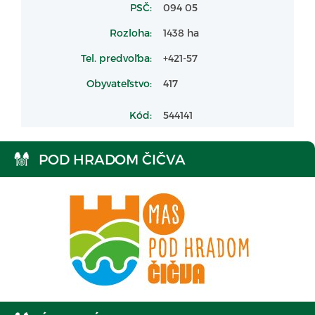
PSČ:
094 05
Rozloha:
1438 ha
Tel. predvoľba:
+421-57
Obyvateľstvo:
417
Kód:
544141
POD HRADOM ČIČVA