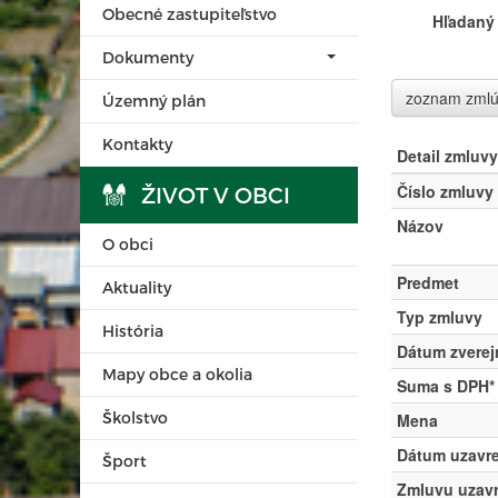
Obecné zastupiteľstvo
Hľadaný 
Dokumenty
zoznam zml
Územný plán
Kontakty
Detail zmluvy
Číslo zmluvy
ŽIVOT V OBCI
Názov
O obci
Predmet
Aktuality
Typ zmluvy
História
Dátum zverej
Mapy obce a okolia
Suma s DPH*
Školstvo
Mena
Dátum uzavre
Šport
Zmluvu uzavr