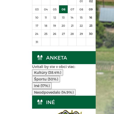
01
02
03
04
05
06
07
08
09
10
11
12
13
14
15
16
17
18
19
20
21
22
23
24
25
26
27
28
29
30
31
ANKETA
Uvítali by ste v obci viac:
Kultúry (38.4%)
Športu (30%)
Iné (17%)
Neodpovedalo (14.9%)
INÉ