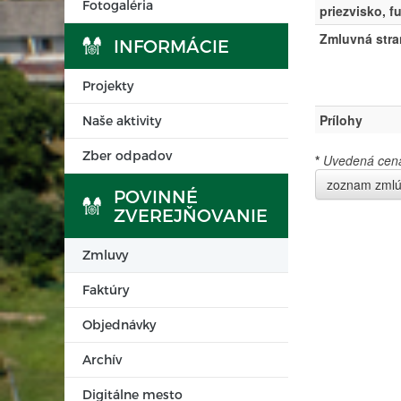
Fotogaléria
priezvisko, f
Zmluvná stra
INFORMÁCIE
Projekty
Prílohy
Naše aktivity
Zber odpadov
*
Uvedená cena 
zoznam zml
POVINNÉ
ZVEREJŇOVANIE
Zmluvy
Faktúry
Objednávky
Archív
Digitálne mesto