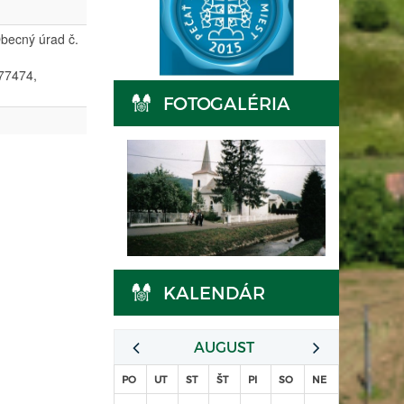
becný úrad č.
77474,
FOTOGALÉRIA
KALENDÁR
AUGUST
PO
UT
ST
ŠT
PI
SO
NE