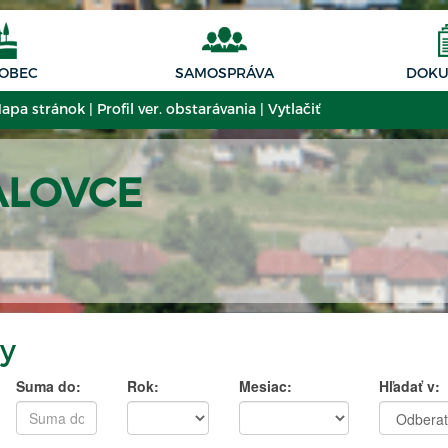
 OBEC
SAMOSPRÁVA
DOKU
apa stránok
|
Profil ver. obstarávania
|
Vytlačiť
ALOVCE
y
Suma do:
Rok:
Mesiac:
Hľadať v: