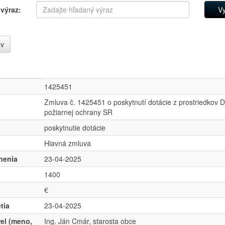
výraz:
úv
1425451
Zmluva č. 1425451 o poskytnutí dotácie z prostriedkov 
požiarnej ochrany SR
poskytnutie dotácie
Hlavná zmluva
nenia
23-04-2025
1400
€
tia
23-04-2025
el (meno,
Ing. Ján Cmár, starosta obce