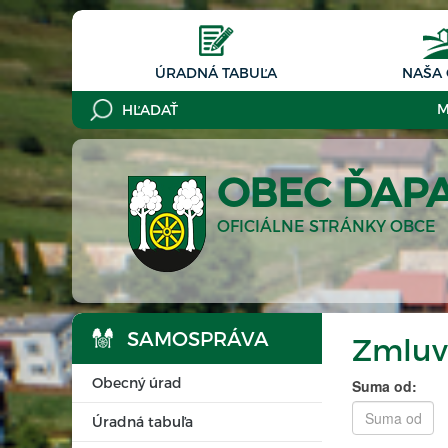
ÚRADNÁ TABUĽA
NAŠA
M
OBEC ĎAP
OFICIÁLNE STRÁNKY OBCE
SAMOSPRÁVA
Zmluv
Obecný úrad
Suma od:
Úradná tabuľa