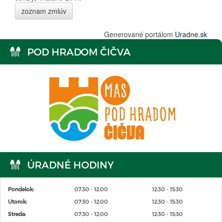
zoznam zmlúv
Generované portálom
Uradne.sk
POD HRADOM ČIČVA
ÚRADNÉ HODINY
Pondelok:
07:30 - 12:00
12:30 - 15:30
Utorok:
07:30 - 12:00
12:30 - 15:30
Streda:
07:30 - 12:00
12:30 - 15:30