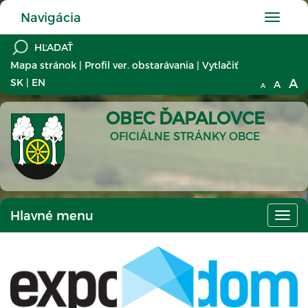
Navigácia
Hlavné
menu
Mapa stránok
|
Profil ver. obstarávania
|
Vytlačiť
A
SK
|
EN
A
A
OBEC ĎAPALOVCE
OFICIÁLNE STRÁNKY OBCE
Hlavné menu
Hlav
men