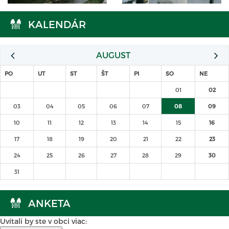
KALENDÁR
AUGUST
PO
UT
ST
ŠT
PI
SO
NE
01
02
03
04
05
06
07
08
09
10
11
12
13
14
15
16
17
18
19
20
21
22
23
24
25
26
27
28
29
30
31
ANKETA
Uvítali by ste v obci viac: