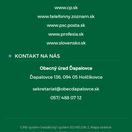
www.cp.sk
www.telefonny.zoznam.sk
www.psc.posta.sk
www.profesia.sk
www.slovensko.sk
KONTAKT NA NÁS
Obecný úrad Ďapalovce
Ďapalovce 136, 094 05 Holčíkovce
sekretariat@obecdapalovce.sk
057/ 488 07 12
CMS systém (redakčný) systém ECHELON 2,
Mapa stránok