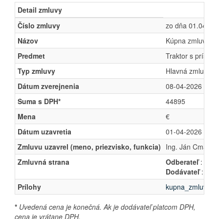
Detail zmluvy
Číslo zmluvy
zo dňa 01.04.202
Názov
Kúpna zmluva
Predmet
Traktor s príslu
Typ zmluvy
Hlavná zmluva
Dátum zverejnenia
08-04-2026
Suma s DPH*
44895
Mena
€
Dátum uzavretia
01-04-2026
Zmluvu uzavrel (meno, priezvisko, funkcia)
Ing. Ján Cmár, s
Zmluvná strana
Odberateľ
: Obec
Dodávateľ
: EMA
Prílohy
kupna_zmluva_em
*
Uvedená cena je konečná. Ak je dodávateľ platcom DPH,
cena je vrátane DPH.