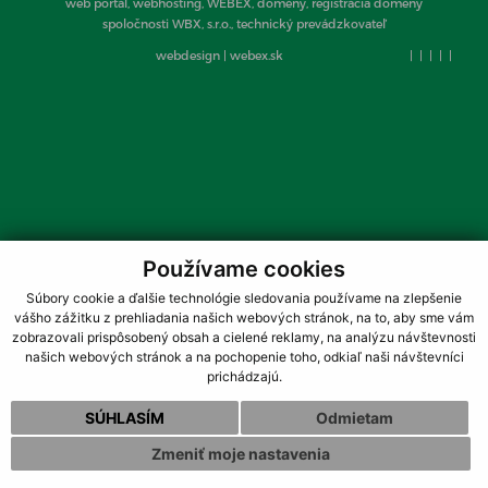
web portál, webhosting, WEBEX, domény, registrácia domény
spoločnosti WBX, s.r.o., technický prevádzkovateľ
webdesign
|
webex.sk
|
|
|
|
|
Používame cookies
Súbory cookie a ďalšie technológie sledovania používame na zlepšenie
vášho zážitku z prehliadania našich webových stránok, na to, aby sme vám
zobrazovali prispôsobený obsah a cielené reklamy, na analýzu návštevnosti
našich webových stránok a na pochopenie toho, odkiaľ naši návštevníci
prichádzajú.
SÚHLASÍM
Odmietam
Zmeniť moje nastavenia