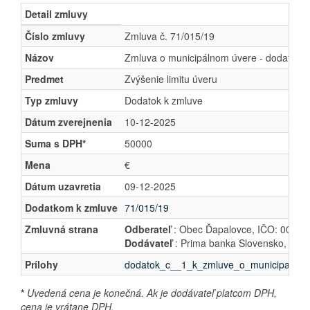
Detail zmluvy
Číslo zmluvy
Zmluva č. 71/015/19
Názov
Zmluva o municipálnom úvere - dodatok č
Predmet
Zvýšenie limitu úveru
Typ zmluvy
Dodatok k zmluve
Dátum zverejnenia
10-12-2025
Suma s DPH*
50000
Mena
€
Dátum uzavretia
09-12-2025
Dodatkom k zmluve
71/015/19
Zmluvná strana
Odberateľ
: Obec Ďapalovce, IČO: 003323
Dodávateľ
: Prima banka Slovensko, a.s.
Prílohy
dodatok_c__1_k_zmluve_o_municipal_uve
*
Uvedená cena je konečná. Ak je dodávateľ platcom DPH,
cena je vrátane DPH.