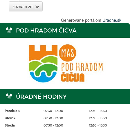
zoznam zmlúv
Generované portálom
Uradne.sk
POD HRADOM ČIČVA
ÚRADNÉ HODINY
Pondelok:
07:30 - 12:00
12:30 - 15:30
Utorok:
07:30 - 12:00
12:30 - 15:30
Streda:
07:30 - 12:00
12:30 - 15:30