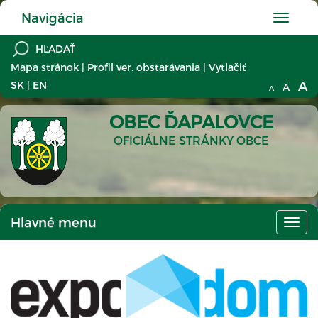
Navigácia
Hlavné
menu
Mapa stránok
|
Profil ver. obstarávania
|
Vytlačiť
A
SK
|
EN
A
A
OBEC ĎAPALOVCE
OFICIÁLNE STRÁNKY OBCE
Hlavné menu
Hlav
men