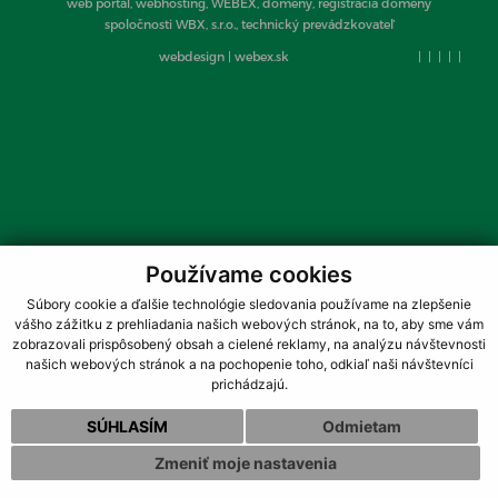
web portál, webhosting, WEBEX, domény, registrácia domény
spoločnosti WBX, s.r.o., technický prevádzkovateľ
webdesign
|
webex.sk
|
|
|
|
|
Používame cookies
Súbory cookie a ďalšie technológie sledovania používame na zlepšenie
vášho zážitku z prehliadania našich webových stránok, na to, aby sme vám
zobrazovali prispôsobený obsah a cielené reklamy, na analýzu návštevnosti
našich webových stránok a na pochopenie toho, odkiaľ naši návštevníci
prichádzajú.
SÚHLASÍM
Odmietam
Zmeniť moje nastavenia