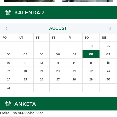
KALENDÁR
AUGUST
PO
UT
ST
ŠT
PI
SO
NE
01
02
03
04
05
06
07
08
09
10
11
12
13
14
15
16
17
18
19
20
21
22
23
24
25
26
27
28
29
30
31
ANKETA
Uvítali by ste v obci viac: