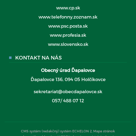
www.cp.sk
www.telefonny.zoznam.sk
www.psc.posta.sk
www.profesia.sk
www.slovensko.sk
KONTAKT NA NÁS
Obecný úrad Ďapalovce
Ďapalovce 136, 094 05 Holčíkovce
sekretariat@obecdapalovce.sk
057/ 488 07 12
CMS systém (redakčný) systém ECHELON 2,
Mapa stránok