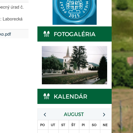
ecný úrad č.
a: Laborecká
FOTOGALÉRIA
ko.pdf
KALENDÁR
AUGUST
PO
UT
ST
ŠT
PI
SO
NE