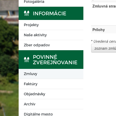
Fotogaléria
Zmluvná stra
INFORMÁCIE
Projekty
Prílohy
Naše aktivity
*
Uvedená cena 
Zber odpadov
zoznam zml
POVINNÉ
ZVEREJŇOVANIE
Zmluvy
Faktúry
Objednávky
Archív
Digitálne mesto