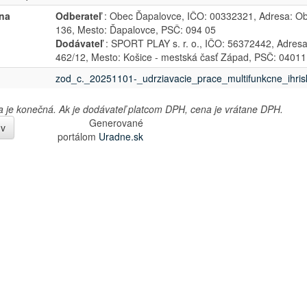
na
Odberateľ
: Obec Ďapalovce, IČO: 00332321, Adresa: Ob
136, Mesto: Ďapalovce, PSČ: 094 05
Dodávateľ
: SPORT PLAY s. r. o., IČO: 56372442, Adres
462/12, Mesto: Košice - mestská časť Západ, PSČ: 04011
zod_c._20251101-_udrziavacie_prace_multifunkcne_ihris
je konečná. Ak je dodávateľ platcom DPH, cena je vrátane DPH.
Generované
úv
portálom
Uradne.sk