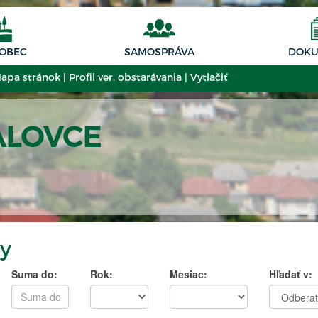
 OBEC
SAMOSPRÁVA
DOKU
apa stránok
|
Profil ver. obstarávania
|
Vytlačiť
ALOVCE
y
Suma do:
Rok:
Mesiac:
Hľadať v: