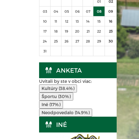
01
02
03
04
05
06
07
08
09
10
11
12
13
14
15
16
17
18
19
20
21
22
23
24
25
26
27
28
29
30
31
ANKETA
Uvítali by ste v obci viac:
Kultúry (38.4%)
Športu (30%)
Iné (17%)
Neodpovedalo (14.9%)
INÉ