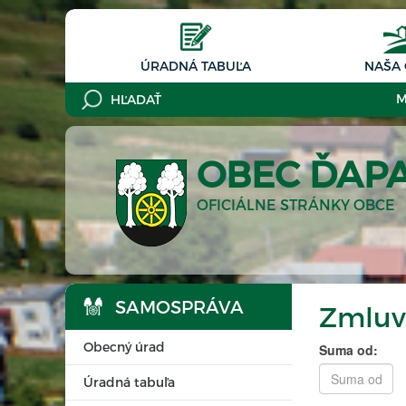
ÚRADNÁ TABUĽA
NAŠA
M
OBEC ĎAP
OFICIÁLNE STRÁNKY OBCE
SAMOSPRÁVA
Zmluv
Obecný úrad
Suma od:
Úradná tabuľa