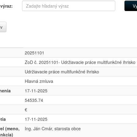
výraz:
úv
20251101
ZoD č. 20251101- Udržiavacie práce multifunkčné ihrisko
Udržiavacie práce multifunkčné ihrisko
Hlavná zmluva
nenia
17-11-2025
54535.74
€
tia
17-11-2025
el (meno,
Ing. Ján Cmár, starosta obce
unkcia)