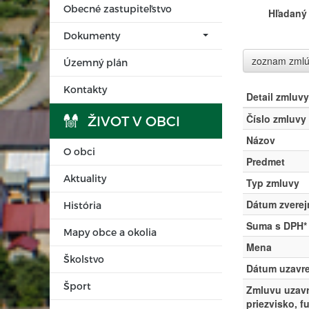
Obecné zastupiteľstvo
Hľadaný 
Dokumenty
zoznam zml
Územný plán
Kontakty
Detail zmluvy
Číslo zmluvy
ŽIVOT V OBCI
Názov
O obci
Predmet
Aktuality
Typ zmluvy
Dátum zverej
História
Suma s DPH*
Mapy obce a okolia
Mena
Školstvo
Dátum uzavre
Šport
Zmluvu uzavr
priezvisko, f