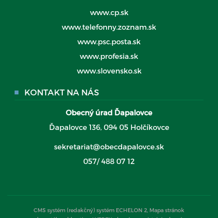
www.cp.sk
www.telefonny.zoznam.sk
www.psc.posta.sk
www.profesia.sk
www.slovensko.sk
KONTAKT NA NÁS
Obecný úrad Ďapalovce
Ďapalovce 136, 094 05 Holčíkovce
sekretariat@obecdapalovce.sk
057/ 488 07 12
CMS systém (redakčný) systém ECHELON 2,
Mapa stránok