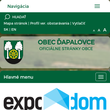
Navigácia
Hlavné
menu
Mapa stránok
|
Profil ver. obstarávania
|
Vytlačiť
A
SK
|
EN
A
A
OBEC ĎAPALOVCE
OFICIÁLNE STRÁNKY OBCE
Hlavné menu
Hlav
men