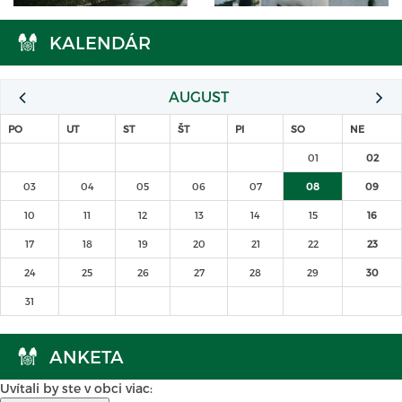
KALENDÁR
AUGUST
PO
UT
ST
ŠT
PI
SO
NE
01
02
03
04
05
06
07
08
09
10
11
12
13
14
15
16
17
18
19
20
21
22
23
24
25
26
27
28
29
30
31
ANKETA
Uvítali by ste v obci viac: