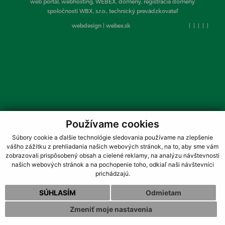
web portál, webhosting, WEBEX, domény, registrácia domény
spoločnosti WBX, s.r.o., technický prevádzkovateľ
webdesign
|
webex.sk
|
|
|
|
|
Používame cookies
Súbory cookie a ďalšie technológie sledovania používame na zlepšenie
vášho zážitku z prehliadania našich webových stránok, na to, aby sme vám
zobrazovali prispôsobený obsah a cielené reklamy, na analýzu návštevnosti
našich webových stránok a na pochopenie toho, odkiaľ naši návštevníci
prichádzajú.
SÚHLASÍM
Odmietam
Zmeniť moje nastavenia