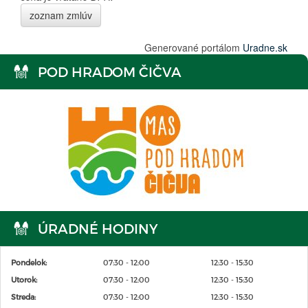
zoznam zmlúv
Generované portálom
Uradne.sk
POD HRADOM ČIČVA
ÚRADNÉ HODINY
Pondelok:
07:30 - 12:00
12:30 - 15:30
Utorok:
07:30 - 12:00
12:30 - 15:30
Streda:
07:30 - 12:00
12:30 - 15:30