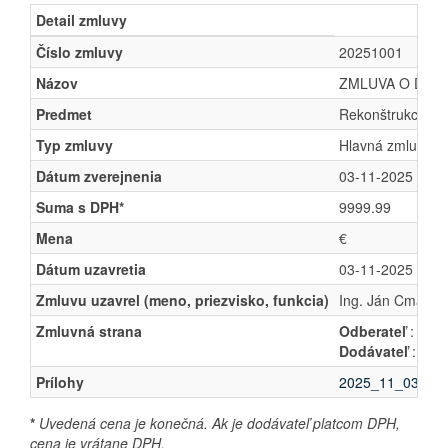
Detail zmluvy
Číslo zmluvy
20251001
Názov
ZMLUVA O DIELO
Predmet
Rekonštrukcia mi
Typ zmluvy
Hlavná zmluva
Dátum zverejnenia
03-11-2025
Suma s DPH*
9999.99
Mena
€
Dátum uzavretia
03-11-2025
Zmluvu uzavrel (meno, priezvisko, funkcia)
Ing. Ján Cmár, s
Zmluvná strana
Odberateľ
: Obec
Dodávateľ
: MOP
Prílohy
2025_11_03_08
*
Uvedená cena je konečná. Ak je dodávateľ platcom DPH,
cena je vrátane DPH.