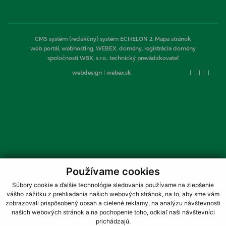
CMS systém (redakčný) systém ECHELON 2,
Mapa stránok
web portál, webhosting, WEBEX, domény, registrácia domény
spoločnosti WBX, s.r.o., technický prevádzkovateľ
webdesign
|
webex.sk
|
|
|
|
|
Používame cookies
Súbory cookie a ďalšie technológie sledovania používame na zlepšenie
vášho zážitku z prehliadania našich webových stránok, na to, aby sme vám
zobrazovali prispôsobený obsah a cielené reklamy, na analýzu návštevnosti
našich webových stránok a na pochopenie toho, odkiaľ naši návštevníci
prichádzajú.