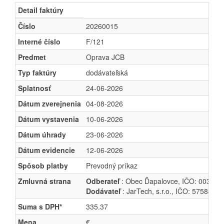
Detail faktúry
Číslo
20260015
Interné číslo
F/121
Predmet
Oprava JCB
Typ faktúry
dodávateľská
Splatnosť
24-06-2026
Dátum zverejnenia
04-08-2026
Dátum vystavenia
10-06-2026
Dátum úhrady
23-06-2026
Dátum evidencie
12-06-2026
Spôsob platby
Prevodný príkaz
Zmluvná strana
Odberateľ
: Obec Ďapalovce, IČO: 003323
Dodávateľ
: JarTech, s.r.o., IČO: 57588236
Suma s DPH*
335.37
Mena
€