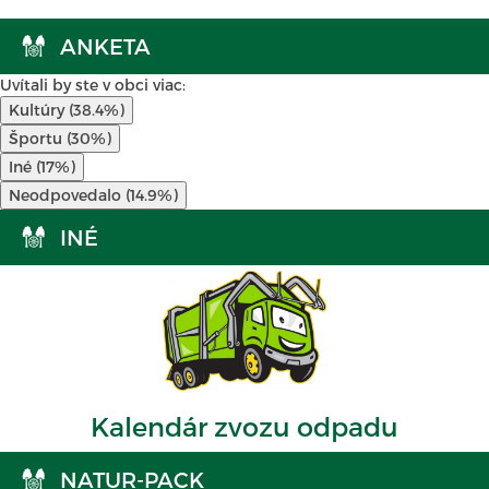
ANKETA
Uvítali by ste v obci viac:
Kultúry (38.4%)
Športu (30%)
Iné (17%)
Neodpovedalo (14.9%)
INÉ
Kalendár zvozu odpadu
NATUR-PACK