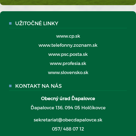
UŽITOČNÉ LINKY
www.cp.sk
www.telefonny.zoznam.sk
www.psc.posta.sk
www.profesia.sk
www.slovensko.sk
KONTAKT NA NÁS
Obecný úrad Ďapalovce
Ďapalovce 136, 094 05 Holčíkovce
sekretariat@obecdapalovce.sk
057/ 488 07 12