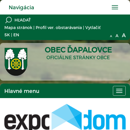
Navigácia
Hlavné
menu
Mapa stránok
|
Profil ver. obstarávania
|
Vytlačiť
A
SK
|
EN
A
A
OBEC ĎAPALOVCE
OFICIÁLNE STRÁNKY OBCE
Hlavné menu
Hlav
men