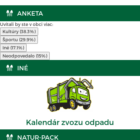
ANKETA
Uvítali by ste v obci viac:
Kultúry (38.3%)
Športu (29.9%)
Iné (17.1%)
Neodpovedalo (15%)
INÉ
Kalendár zvozu odpadu
NATUR-PACK