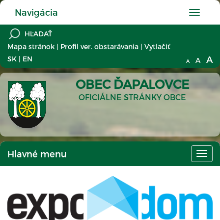
Navigácia
Hlavné
menu
Mapa stránok
|
Profil ver. obstarávania
|
Vytlačiť
A
SK
|
EN
A
A
OBEC ĎAPALOVCE
OFICIÁLNE STRÁNKY OBCE
Hlavné menu
Hlav
men