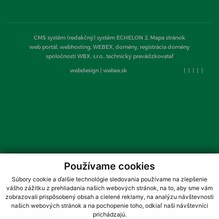
CMS systém (redakčný) systém ECHELON 2,
Mapa stránok
web portál, webhosting, WEBEX, domény, registrácia domény
spoločnosti WBX, s.r.o., technický prevádzkovateľ
webdesign
|
webex.sk
|
|
|
|
|
Používame cookies
Súbory cookie a ďalšie technológie sledovania používame na zlepšenie
vášho zážitku z prehliadania našich webových stránok, na to, aby sme vám
zobrazovali prispôsobený obsah a cielené reklamy, na analýzu návštevnosti
našich webových stránok a na pochopenie toho, odkiaľ naši návštevníci
prichádzajú.