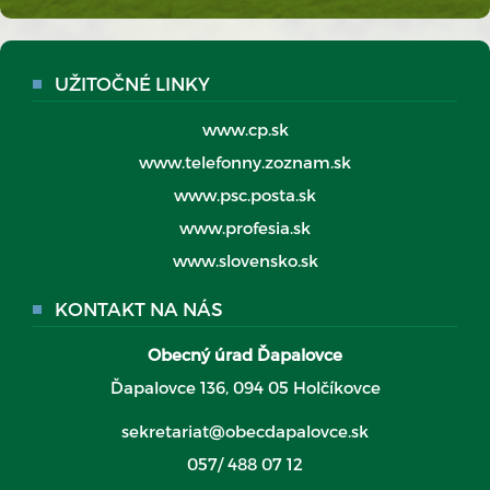
UŽITOČNÉ LINKY
www.cp.sk
www.telefonny.zoznam.sk
www.psc.posta.sk
www.profesia.sk
www.slovensko.sk
KONTAKT NA NÁS
Obecný úrad Ďapalovce
Ďapalovce 136, 094 05 Holčíkovce
sekretariat@obecdapalovce.sk
057/ 488 07 12